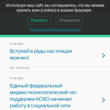
Музей-усадьба художника Ярошенко
Используя наш сайт, вы соглашаетесь, что мы можем
хранить куки (cookies) в вашем браузере.
Принять
Отказаться
Категории ›
Официально
Политика конфиденциальности
25.06.2026
Вступай в ряды настоящих
мужчин!
НЕТ ОТВЕТОВ
17.06.2026
Единый федеральный
медико-психологический чат
поддержки КСВО начинает
работу в социальной сети