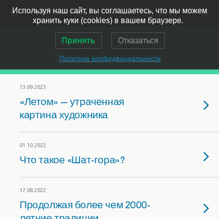
Музей-усадьба художника Ярошенко
Используя наш сайт, вы соглашаетесь, что мы можем
хранить куки (cookies) в вашем браузере.
Принять
Отказаться
Категории ›
Это Интересно!
Политика конфиденциальности
13.09.2023
«Летом» — утраченная
картина художника
01.10.2022
Что такое «Шат-гора»?
17.08.2022
Продолжая более чем 2000-
летние традиции…