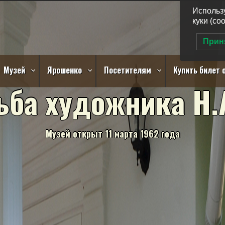
Использ
куки (co
Прин
Музей
Ярошенко
Посетителям
Купить билет o
ь
б
а
х
у
д
о
ж
н
и
к
а
Н
.
М
у
з
е
й
о
т
к
р
ы
т
1
1
м
а
р
т
а
1
9
6
2
г
о
д
а