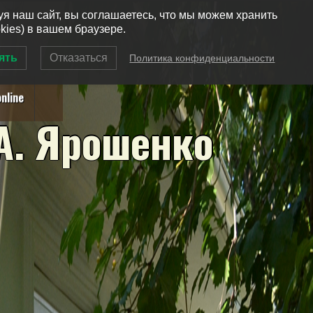
уя наш сайт, вы соглашаетесь, что мы можем хранить
okies) в вашем браузере.
ять
Отказаться
Политика конфиденциальности
nline
А
.
Я
р
о
ш
е
н
к
о