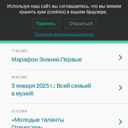
Музей-усадьба художника Ярошенко
Используя наш сайт, вы соглашаетесь, что мы можем
хранить куки (cookies) в вашем браузере.
Принять
Отказаться
Категории ›
Музей-Детям
Политика конфиденциальности
17.03.2025
Марафон Знание.Первые
04.01.2025
5 января 2025 г.: Всей семьей
в музей!
25.12.2024
«Молодые таланты
Отечества»