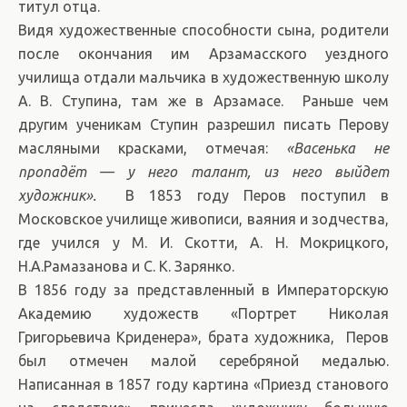
титул отца.
Видя художественные способности сына, родители
после окончания им Арзамасского уездного
училища отдали мальчика в художественную школу
А. В. Ступина, там же в Арзамасе. Раньше чем
другим ученикам Ступин разрешил писать Перову
масляными красками, отмечая:
«Васенька не
пропадёт — у него талант, из него выйдет
художник».
В 1853 году Перов поступил в
Московское училище живописи, ваяния и зодчества,
где учился у М. И. Скотти, А. Н. Мокрицкого,
Н.А.Рамазанова и С. К. Зарянко.
В 1856 году за представленный в Императорскую
Академию художеств «Портрет Николая
Григорьевича Криденера», брата художника, Перов
был отмечен малой серебряной медалью.
Написанная в 1857 году картина «Приезд станового