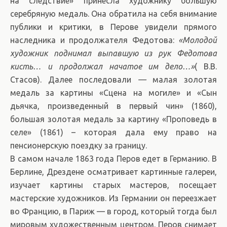
на следствие» принесла художнику большую
серебряную медаль. Она обратила на себя внимание
публики и критики, в Перове увидели прямого
наследника и продолжателя Федотова:
«Молодой
художник поднимал выпавшую из рук Федотова
кисть… и продолжал начатое им дело…»
( В.В.
Стасов). Далее последовали
—
малая золотая
медаль за картины «Сцена на могиле» и «Сын
дьячка, произведенный в первый чин» (1860),
большая золотая медаль за картину «Проповедь в
селе» (1861) – которая дала ему право на
пенсионерскую поездку за границу.
В самом начале 1863 года Перов едет в Германию. В
Берлине, Дрездене осматривает картинные галереи,
изучает картины старых мастеров, посещает
мастерские художников. Из Германии он переезжает
во Францию, в Париж — в город, который тогда был
мировым художественным центром. Перов снимает