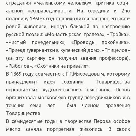
стра­да­ния «ма­лень­ко­му че­ло­ве­ку», кри­ти­ка со­ци­
аль­ной не­спра­вед­ли­во­сти. На середину и 2-ю
половину 1860-х годов при­хо­дит­ся рас­цвет его жан­
ро­вой жи­во­пи­си, ино­гда близ­кой по на­строе­нию
русской по­эзии: «Монастырская трапеза», «Тройка»,
«Чистый понедельник», «Проводы покойника»,
«Приезд гувернантки в купеческий дом», «Птицелов»
(за эту картину он получил звание профессора),
«Рыболов», «Охотники на привале».
В 1869 году совместно с Г.Г.Мясоедовым, которому
принадлежит идея создания Товарищества
передвижных художественных выставок, Перов
организовал московскую группу передвижников и в
течение семи лет был членом правления
Товарищества.
В семидесятые годы в творчестве Перова особое
место заняла портретная живопись. В своих