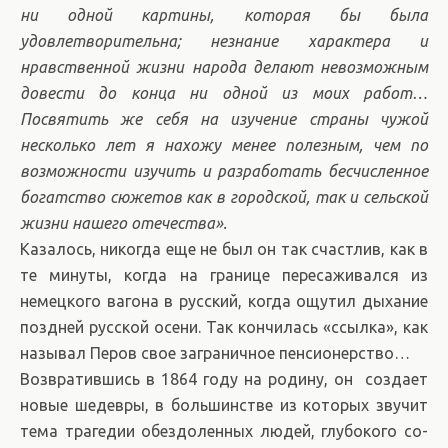
ни одной картины, которая бы была
удовлетворительна; незнание характера и
нравственной жизни народа делают невозможным
довести до конца ни одной из моих работ…
Посвятить же себя на изучение страны чужой
несколько лет я нахожу менее полезным, чем по
возможности изучить и разработать бесчисленное
богатство сюжетов как в городской, так и сельской
жизни нашего отечества».
Казалось, никогда еще не был он так счастлив, как в
те минуты, когда на границе пересаживался из
немецкого вагона в русский, когда ощутил дыхание
поздней русской осени. Так кончилась «ссылка», как
называл Перов свое заграничное пенсионерство…
Возвратившись в 1864 году на родину, он создает
новые шедевры, в большинстве из которых зву­чит
те­ма тра­ге­дии обез­до­лен­ных лю­дей, глу­бо­ко­го со­