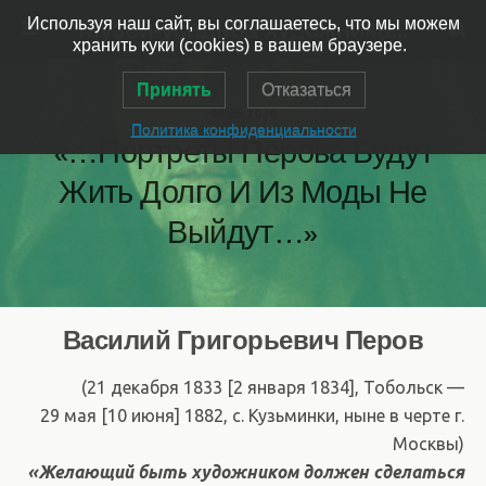
Музей-усадьба художника Ярошенко
Используя наш сайт, вы соглашаетесь, что мы можем
хранить куки (cookies) в вашем браузере.
Принять
Отказаться
03.05.2020
Политика конфиденциальности
«…портреты Перова Будут
Жить Долго И Из Моды Не
Выйдут…»
Василий Григорьевич Перов
(21 декабря 1833 [2 января 1834], Тобольск —
29 мая [10 июня] 1882, с. Кузьминки, ныне в черте г.
Москвы)
«Желающий быть художником должен сделаться