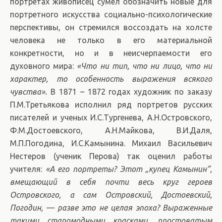
портретах живописец сумел обозначить новые для
портретного искусства социально-психологические
перспективы, он стремился воссоздать на холсте
человека не только в его материальной
конкретности, но и в неисчерпаемости его
духовного мира:
«Что ни тип, что ни лицо, что ни
характер, то особенность выражения всякого
чувства».
В 1871 – 1872 годах художник по заказу
П.М.Третьякова исполнил ряд портретов русских
писателей и ученых И.С.Тургенева, А.Н.Островского,
Ф.М.Достоевского, А.Н.Майкова, В.И.Даля,
М.П.Погодина, И.С.Камынина. Михаил Васильевич
Нестеров (ученик Перова) так оценил работы
учителя:
«А его портреты? Этот „купец Камынин“,
вмещающий в себя почти весь круг героев
Островского, а сам Островский, Достоевский,
Погодин, — разве это не целая эпоха? Выраженные
такими старомодными красками, простоватым