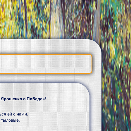
и Ярошенко о Победе»!
ся ей с нами.
, тыловые.