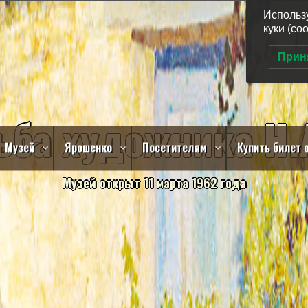
Использ
куки (co
Прин
ь
б
а
х
у
д
о
ж
н
и
к
а
Н
.
Музей
Ярошенко
Посетителям
Купить билет o
М
у
з
е
й
о
т
к
р
ы
т
1
1
м
а
р
т
а
1
9
6
2
г
о
д
а