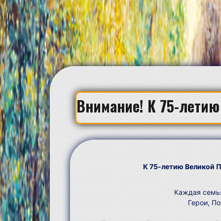
Внимание! К 75-лети
К 75-летию Великой П
Каждая семья
Герои, По