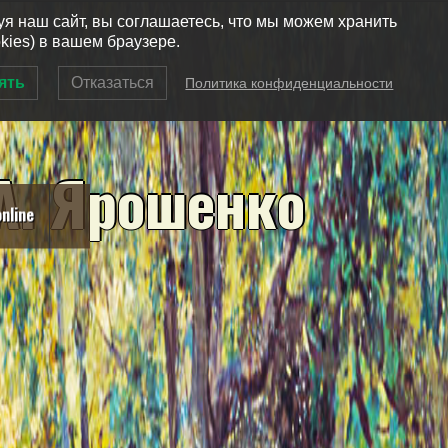
уя наш сайт, вы соглашаетесь, что мы можем хранить
okies) в вашем браузере.
ять
Отказаться
Политика конфиденциальности
А
.
Я
р
о
ш
е
н
к
о
nline