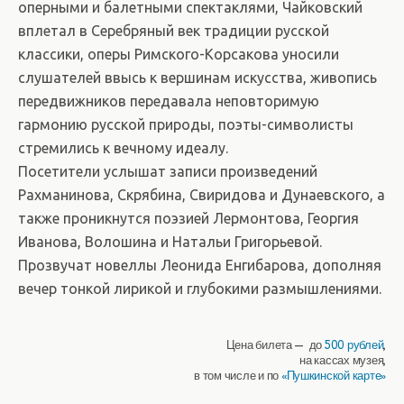
оперными и балетными спектаклями, Чайковский
вплетал в Серебряный век традиции русской
классики, оперы Римского-Корсакова уносили
слушателей ввысь к вершинам искусства, живопись
передвижников передавала неповторимую
гармонию русской природы, поэты-символисты
стремились к вечному идеалу.
Посетители услышат записи произведений
Рахманинова, Скрябина, Свиридова и Дунаевского, а
также проникнутся поэзией Лермонтова, Георгия
Иванова, Волошина и Натальи Григорьевой.
Прозвучат новеллы Леонида Енгибарова, дополняя
вечер тонкой лирикой и глубокими размышлениями.
Цена билета — до
500 рублей
,
на кассах музея,
в том числе и по
«Пушкинской карте»