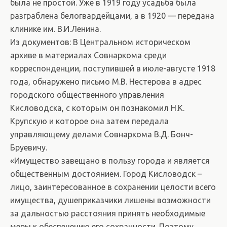
была не простой. Уже в 1919 году усадьба была
разграблена белогвардейцами, а в 1920 — передана
клинике им. В.И.Ленина.
Из документов: В Центральном историческом
архиве в материалах Совнаркома среди
корреспонденции, поступившей в июле-августе 1918
года, обнаружено письмо М.В. Нестерова в адрес
городского общественного управления
Кисловодска, с которым он познакомил Н.К.
Крупскую и которое она затем передала
управляющему делами Совнаркома В.Д. Бонч-
Бруевичу.
«Имущество завещано в пользу города и является
общественным достоянием. Город Кисловодск –
лицо, заинтересованное в сохранении целости всего
имущества, душеприказчики лишены возможности
за дальностью расстояния принять необходимые
меры к обеспечению его сохранности. Поэтому