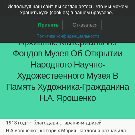
Музей-усадьба художника Ярошенко
Используя наш сайт, вы соглашаетесь, что мы можем
хранить куки (cookies) в вашем браузере.
Принять
Отказаться
12.04.2019
Политика конфиденциальности
Архивные Материалы Из
Фондов Музея Об Открытии
Народного Научно-
Художественного Музея В
Память Художника-Гражданина
Н.А. Ярошенко
1918 год — благодаря стараниям друзей
Н.А.Ярошенко, которых Мария Павловна назначила