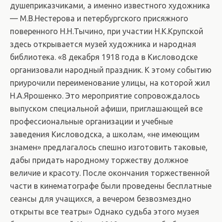
душеприказчиками, а именно известного художника
— М.В.Нестерова и петербургского присяжного
поверенного Н.Н.Тычино, при участии Н.К.Крупской
здесь открывается музей художника и народная
библиотека. «8 декабря 1918 года в Кисловодске
организовали народный праздник. К этому событию
приурочили переименование улицы, на которой жил
Н.А.Ярошенко. Это мероприятие сопровождалось
выпуском специальной афиши, приглашающей все
профессиональные организации и учебные
заведения Кисловодска, а школам, «не имеющим
знамен» предлагалось спешно изготовить таковые,
дабы придать народному торжеству должное
величие и красоту. После окончания торжественной
части в кинематографе были проведены бесплатные
сеансы для учащихся, а вечером безвозмездно
открыты все театры» Однако судьба этого музея