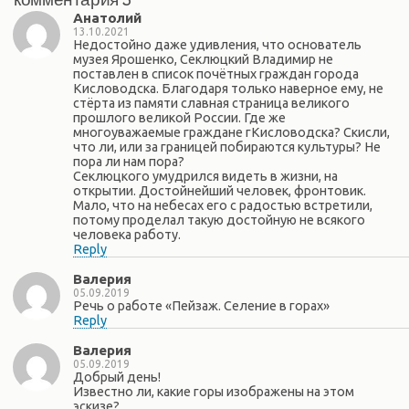
Анатолий
13.10.2021
Недостойно даже удивления, что основатель
музея Ярошенко, Секлюцкий Владимир не
поставлен в список почётных граждан города
Кисловодска. Благодаря только наверное ему, не
стёрта из памяти славная страница великого
прошлого великой России. Где же
многоуважаемые граждане гКисловодска? Скисли,
что ли, или за границей побираются культуры? Не
пора ли нам пора?
Секлюцкого умудрился видеть в жизни, на
открытии. Достойнейший человек, фронтовик.
Мало, что на небесах его с радостью встретили,
потому проделал такую достойную не всякого
человека работу.
Reply
Валерия
05.09.2019
Речь о работе «Пейзаж. Селение в горах»
Reply
Валерия
05.09.2019
Добрый день!
Известно ли, какие горы изображены на этом
эскизе?