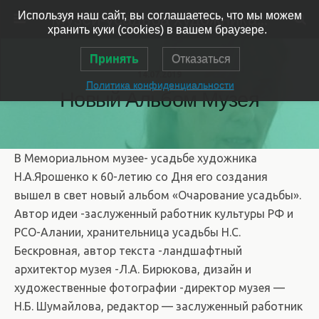
Музей-усадьба художника Ярошенко
Используя наш сайт, вы соглашаетесь, что мы можем
хранить куки (cookies) в вашем браузере.
Принять
Отказаться
14.07.2019
Политика конфиденциальности
Новый Альбом Музея
В Мемориальном музее- усадьбе художника
Н.А.Ярошенко к 60-летию со Дня его создания
вышел в свет новый альбом «Очарование усадьбы».
Автор идеи -заслуженный работник культуры РФ и
РСО-Алании, хранительница усадьбы Н.С.
Бескровная, автор текста -ландшафтный
архитектор музея -Л.А. Бирюкова, дизайн и
художественные фотографии -директор музея —
Н.Б. Шумайлова, редактор — заслуженный работник