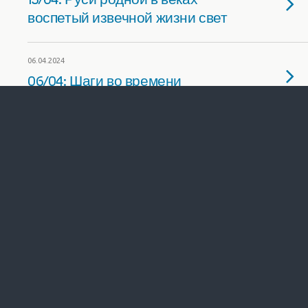
воспетый извечной жизни свет
06.04.2024
06/04: Шаги во времени
30.03.2024
30/03: Гениальный
Рахманинов. С любовью к
России
28.03.2024
Школьники и новая выставка в
музее