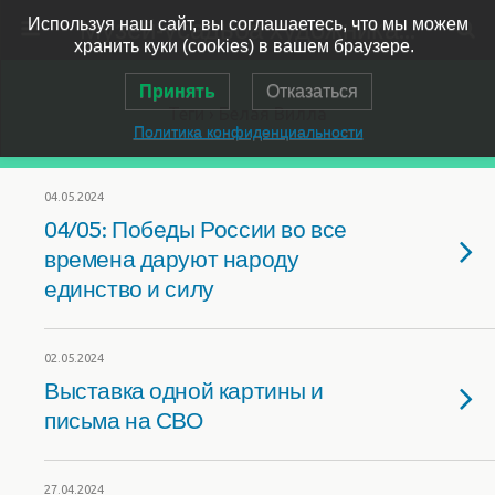
Музей-усадьба художника Ярошенко
Используя наш сайт, вы соглашаетесь, что мы можем
хранить куки (cookies) в вашем браузере.
Принять
Отказаться
Теги › Белая Вилла
Политика конфиденциальности
04.05.2024
04/05: Победы России во все
времена даруют народу
единство и силу
02.05.2024
Выставка одной картины и
письма на СВО
27.04.2024